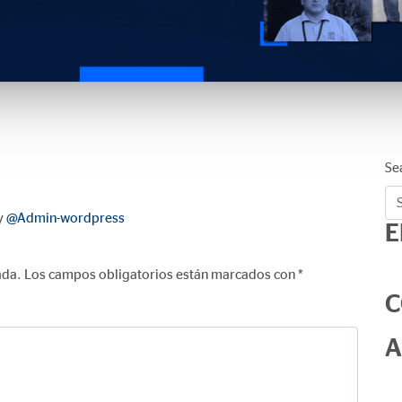
Se
y
@Admin-wordpress
E
ada.
Los campos obligatorios están marcados con
*
C
A