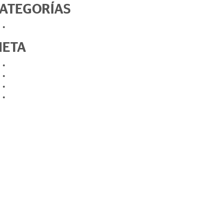
ATEGORÍAS
Sin categoría
ETA
Acceder
Feed de entradas
Feed de comentarios
WordPress.org